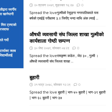
२० श्रावण २०७९, शुक्रबार १६:२७
0
्वारा स्वर्गीय
Spread the loveगुल्मीको रेसुङ्गा नगरपालिकाले यस
मा खानेपानी
बर्षको एसईई परीक्षामा ३.२ जिपीए भन्दा माथि अंक ल्याई
...
 मिरा ट्रष्टको
िरजवाफ
औषधी व्यवसायी संघ जिल्ला शाखा गुल्मीको
ले गर्यो
कार्यशाला गोष्ठी सम्पन्न
३० जेष्ठ २०७९, सोमबार ०७:२९
0
र्याक्ट क्लब
्यार्थीलाई
Spread the loveरामकृष्ण कडेल , जेठ ३० , गुल्मी ।
औषधी व्यवसायी संघ जिल्ला शाखा
...
बुहारी
२१ भाद्र २०७८, सोमबार १२:२९
0
Spread the love बुहारी | भाग-४० बुहारी | भाग-३९ बुहारी
| भाग-३८ बुहारी | भाग-३७