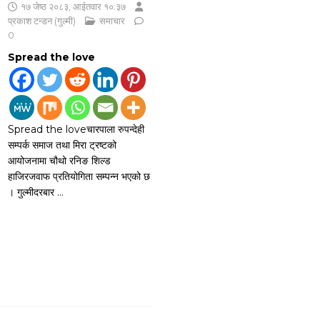
१७ जेष्ठ २०८३, आईतवार १०:३७
प्रकाश टन्डन (गुल्मी)
समाचार
0
Spread the love
Spread the loveचारपाला रुपन्देही
सम्पर्क समाज तथा मिरा ट्रष्टको
आयोजनामा चौथो रनिङ शिल्ड
हाजिरजवाफ प्रतियोगिता सम्पन्न भएको छ
। गुल्मीदरबार
…