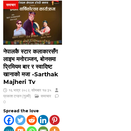
समाचार
नेपालकै स्टार कलाकारसँग
लाइभ मनोरञ्जन, बोनसमा
प्रिमियम बार र स्वादिष्ट
खानाको मजा -Sarthak
Majheri Tv
१६ भाद्र २०८२, सोमबार १७:३५
प्रकाश टन्डन (गुल्मी)
समाचार
0
Spread the love