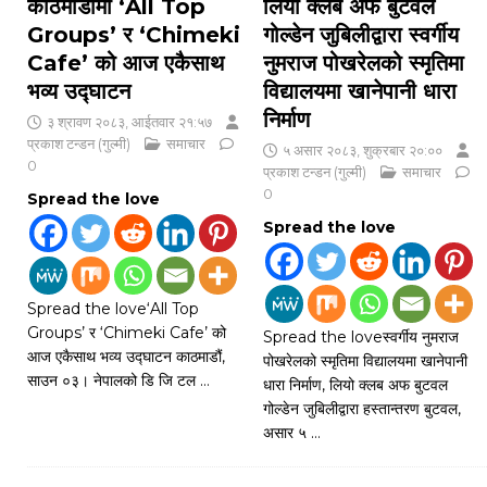
काठमाडौंमा ‘All Top
लियो क्लब अफ बुटवल
Groups’ र ‘Chimeki
गोल्डेन जुबिलीद्वारा स्वर्गीय
Cafe’ को आज एकैसाथ
नुमराज पोखरेलको स्मृतिमा
भव्य उद्घाटन
विद्यालयमा खानेपानी धारा
निर्माण
३ श्रावण २०८३, आईतवार २१:५७
प्रकाश टन्डन (गुल्मी)
समाचार
५ असार २०८३, शुक्रबार २०:००
0
प्रकाश टन्डन (गुल्मी)
समाचार
0
Spread the love
Spread the love
Spread the love‘All Top
Groups’ र ‘Chimeki Cafe’ को
Spread the loveस्वर्गीय नुमराज
आज एकैसाथ भव्य उद्घाटन काठमाडौं,
पोखरेलको स्मृतिमा विद्यालयमा खानेपानी
साउन ०३। नेपालको डि जि टल
…
धारा निर्माण, लियो क्लब अफ बुटवल
गोल्डेन जुबिलीद्वारा हस्तान्तरण बुटवल,
असार ५
…