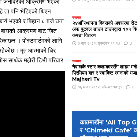
जङली जनावरको आक्रमण भएको
 रहे ता पनि भेटिएको थिएन
समाचार
र्य भएको र बिहान ८ बजे घना
२४औँ स्थापना दिवसको अवसरमा रोटार
अफ बुटवल डाउन टाउनद्वारा १०१ विद्या
ली बाघको आक्रमण बाट जित
कपडा वितरण
गरेकाछन । पोस्टमार्टमको लागि
३ माघ २०८२, शुक्रबार ११:२७
0
 रहेकोछ। मृत आत्माको चिर
लोस सार्थक मझेरी टिभी परिवार
समाचार
नेपालकै स्टार कलाकारसँग लाइभ मन
प्रिमियम बार र स्वादिष्ट खानाको 
Majheri Tv
१६ भाद्र २०८२, सोमबार १७:३५
0
काठमाडौंमा ‘All Top
र ‘Chimeki Cafe’ 