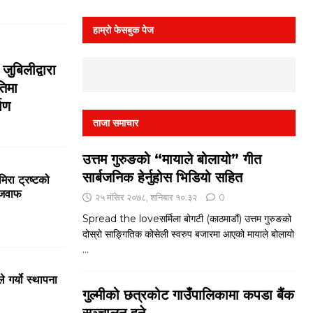
हाम्रो फेसबुक पेज
ुबिलीद्वारा
तिमा
माण
ताजा समाचार
उत्तम गुरुङको “मायाले बोलायो” गीत
सार्बजनिक हेर्नुहोस भिडियो सहित
मिरा ट्रष्टको
रजवाफ
२५ मंसिर २०७८, शनिबार १०:३२
0
Spread the loveसर्मिला बोगटी (काठमाडौं) उत्तम गुरुङको
दोस्रो साङ्गितिक कोसेली स्वरुप बजारमा आएको मायाले बोलायो
...
े गर्यो स्थापना
गुल्मीको छत्रकोट गाउँपालिकामा कपडा बैंक