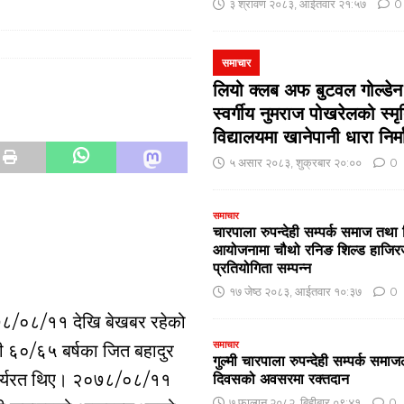
३ श्रावण २०८३, आईतवार २१:५७
0
समाचार
लियो क्लब अफ बुटवल गोल्डेन ज
स्वर्गीय नुमराज पोखरेलको स्मृ
विद्यालयमा खानेपानी धारा निर्
५ असार २०८३, शुक्रबार २०:००
0
समाचार
चारपाला रुपन्देही सम्पर्क समाज तथा 
आयोजनामा चौथो रनिङ शिल्ड हाजि
प्रतियोगिता सम्पन्न
१७ जेष्ठ २०८३, आईतवार १०:३७
0
८/०८/११ देखि बेखबर रहेको
समाचार
ाजी ६०/६५ बर्षका जित बहादुर
गुल्मी चारपाला रुपन्देही सम्पर्क समाजल
कार्यरत थिए। २०७८/०८/११
दिवसको अवसरमा रक्तदान
७ फाल्गुन २०८२, बिहीबार ०९:४१
0