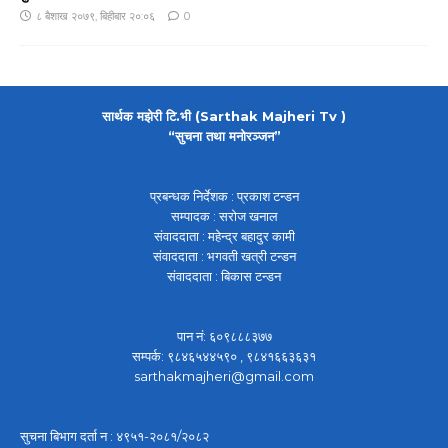
८ बैशाख २०७९, बिहीबार २०:०६
0
सार्थक मझेरी टि.भी (Sarthak Majheri Tv )
“सुचना तथा मनोरञ्जन”
प्रबन्धक निर्देशक : प्रकाश टन्डन
सम्पादक : सरोज खनाल
संवाददाता : महेन्द्र बहादुर कामी
संवाददाता : भगवती खत्री टन्डन
संवाददाता : बिकास टन्डन
पान नं: ६०९८८८३७७
सम्पर्क: ९८४६५४४५९० , ९८४१६६३६३१
sarthakmajheri@gmail.com
सुचना बिभाग दर्ता न : ४९५१-२०८१/२०८२