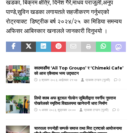
खडका, बिक्रम क्षेत्रि, दिनेश गैरे,माधव पराजुली,अनुप
पाण्डे,सुविन खडका लगायतले सहजीकरण गर्नुभएको
रोट्रयाक्ट डिष्ट्रीक बर्ष २०२४/२५ का मिडिया समन्वय
अफिसर आबिस्कार खनालले जानकारी दिनुभयो ।
काठमाडौंमा ‘All Top Groups’ र ‘Chimeki Cafe’
को आज एकैसाथ भव्य उद्घाटन
३ श्रावण २०८३, आईतवार २१:५७
प्रकाश टन्डन (गुल्मी)
0
लियो क्लब अफ बुटवल गोल्डेन जुबिलीद्वारा स्वर्गीय नुमराज
पोखरेलको स्मृतिमा विद्यालयमा खानेपानी धारा निर्माण
५ असार २०८३, शुक्रबार २०:००
प्रकाश टन्डन (गुल्मी)
0
चारपाला रुपन्देही सम्पर्क समाज तथा मिरा ट्रष्टको आयोजनामा