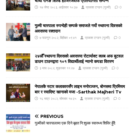
चौथो रनिङ शिल्ड हाजिरजवाफ प्रतियोगिता सम्पन्न
१७ जेष्ठ २०८३, आईतवार १०:३७
प्रकाश टन्डन (गुल्मी)
0
गुल्मी चारपाला रुपन्देही सम्पर्क समाजले गर्यो स्थापना दिवसको
अवसरमा रक्तदान
७ फाल्गुन २०८२, बिहीबार ०९:४१
प्रकाश टन्डन (गुल्मी)
0
२४औँ स्थापना दिवसको अवसरमा रोटार्याक्ट क्लब अफ बुटवल
डाउन टाउनद्वारा १०१ विद्यार्थीलाई न्यानो कपडा वितरण
३ माघ २०८२, शुक्रबार ११:२७
प्रकाश टन्डन (गुल्मी)
0
नेपालकै स्टार कलाकारसँग लाइभ मनोरञ्जन, बोनसमा प्रिमियम
बार र स्वादिष्ट खानाको मजा -Sarthak Majheri Tv
१६ भाद्र २०८२, सोमबार १७:३५
प्रकाश टन्डन (गुल्मी)
0
PREVIOUS
गुल्मीको चारपालामा एक दिने बृहत नि:शुल्क स्वास्थ्य शिविर हुँदै