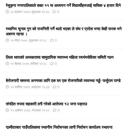
रेसुङ्गा नगरपालिकाले कक्षा ११ मा अध्ययन गर्ने विद्यार्थीहरुलाई मासिक ४ हजार दिने
२० श्रावण २०७९, शुक्रबार १६:२७
0
स्थानिय चुनाव गुन को राजनिती गर्ने थलो भएका ले संघ र प्रदेस भन्दा केही फरक भने
अबस्य रहन्छ ।
२५ चैत्र २०७८, शुक्रबार २१:२८
0
लिला थापाको अध्यक्षतामा सामुदायिक स्वास्थ्य महिला स्वयंमसेविका समिती गठन
१० बैशाख २०७९, शनिबार १२:०८
0
बेरोजगारी समस्या अन्त्यका लागि एक घर एक रोजगारीको व्यवस्था गर्छुः फर्सुराम पाण्डे
२० कार्तिक २०७९, आईतवार १६:३४
0
संगठित रुपमा सहकारी ठगी गरेको आरोपमा १२ जना पक्राउ
१९ आश्विन २०७८, मंगलवार २१:००
0
गुल्मीदरबार गाउँपालिकामा स्थानीय निर्वाचनका लागी निर्वाचन कार्यालय स्थापना