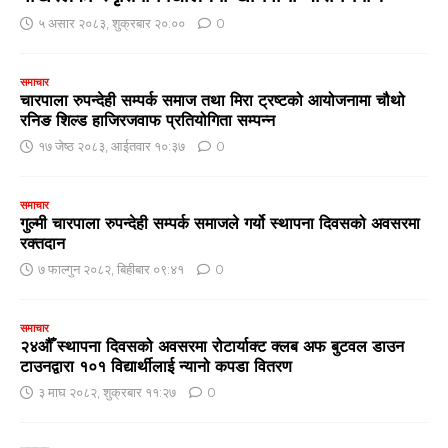
५ असार २०८३, शुक्रबार २०:००
0
समाचार
चारपाला रुपन्देही सम्पर्क समाज तथा मिरा ट्रष्टको आयोजनामा चौथो
रनिङ शिल्ड हाजिरजवाफ प्रतियोगिता सम्पन्न
१७ जेष्ठ २०८३, आईतवार १०:३७
0
समाचार
गुल्मी चारपाला रुपन्देही सम्पर्क समाजले गर्यो स्थापना दिवसको अवसरमा
रक्तदान
७ फाल्गुन २०८२, बिहीबार ०९:४१
0
समाचार
२४औँ स्थापना दिवसको अवसरमा रोटार्याक्ट क्लब अफ बुटवल डाउन
टाउनद्वारा १०१ विद्यार्थीलाई न्यानो कपडा वितरण
३ माघ २०८२, शुक्रबार ११:२७
0