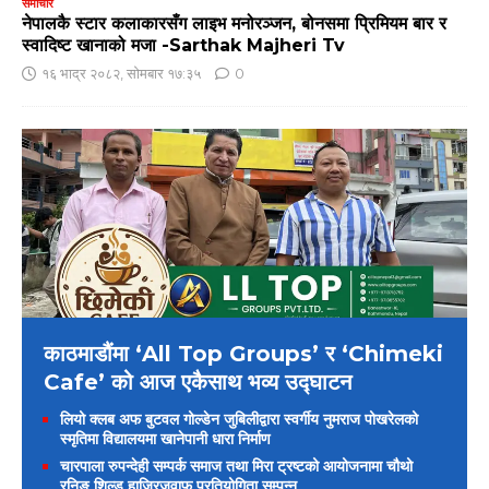
समाचार
नेपालकै स्टार कलाकारसँग लाइभ मनोरञ्जन, बोनसमा प्रिमियम बार र
स्वादिष्ट खानाको मजा -Sarthak Majheri Tv
१६ भाद्र २०८२, सोमबार १७:३५
0
काठमाडौंमा ‘All Top Groups’ र ‘Chimeki
Cafe’ को आज एकैसाथ भव्य उद्घाटन
लियो क्लब अफ बुटवल गोल्डेन जुबिलीद्वारा स्वर्गीय नुमराज पोखरेलको
स्मृतिमा विद्यालयमा खानेपानी धारा निर्माण
चारपाला रुपन्देही सम्पर्क समाज तथा मिरा ट्रष्टको आयोजनामा चौथो
रनिङ शिल्ड हाजिरजवाफ प्रतियोगिता सम्पन्न