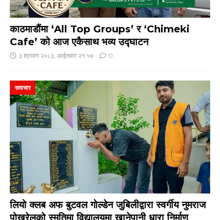
काठमाडौंमा ‘All Top Groups’ र ‘Chimeki
Cafe’ को आज एकैसाथ भव्य उद्घाटन
३ श्रावण २०८३, आईतवार २१:५७
0
समाचार
लियो क्लब अफ बुटवल गोल्डेन जुबिलीद्वारा स्वर्गीय नुमराज
पोखरेलको स्मृतिमा विद्यालयमा खानेपानी धारा निर्माण