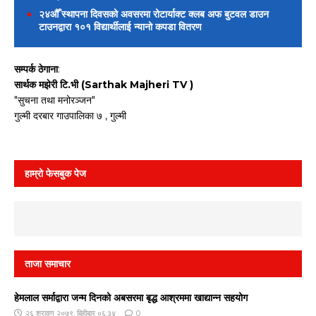
२४औँ स्थापना दिवसको अवसरमा रोटार्याक्ट क्लब अफ बुटवल डाउन
टाउनद्वारा १०१ विद्यार्थीलाई न्यानो कपडा वितरण
सम्पर्क ठेगाना
:
सार्थक मझेरी टि.भी (Sarthak Majheri TV )
"सुचना तथा मनोरञ्जन"
गुल्मी दरबार गाउपालिका ७ , गुल्मी
हाम्रो फेसबुक पेज
ताजा समाचार
हेमलाल सर्माद्वारा जन्म दिनको अबसरमा बृद्ध आश्रममा खाद्यान्न सहयोग
२६ श्रावण २०७९, बिहीबार ०६:३४
0