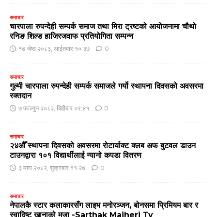
समाचार
चारपाला रुपन्देही सम्पर्क समाज तथा मिरा ट्रष्टको आयोजनामा चौथो
रनिङ शिल्ड हाजिरजवाफ प्रतियोगिता सम्पन्न
१७ जेष्ठ २०८३, आईतवार १०:३७
0
समाचार
गुल्मी चारपाला रुपन्देही सम्पर्क समाजले गर्यो स्थापना दिवसको अवसरमा
रक्तदान
७ फाल्गुन २०८२, बिहीबार ०९:४१
0
समाचार
२४औँ स्थापना दिवसको अवसरमा रोटार्याक्ट क्लब अफ बुटवल डाउन
टाउनद्वारा १०१ विद्यार्थीलाई न्यानो कपडा वितरण
३ माघ २०८२, शुक्रबार ११:२७
0
समाचार
नेपालकै स्टार कलाकारसँग लाइभ मनोरञ्जन, बोनसमा प्रिमियम बार र
स्वादिष्ट खानाको मजा -Sarthak Majheri Tv