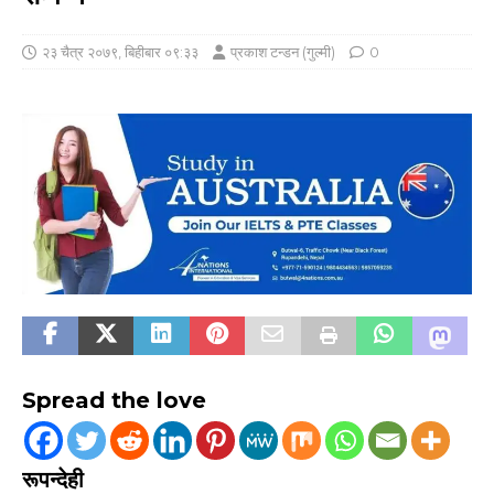
२३ चैत्र २०७९, बिहीबार ०९:३३
प्रकाश टन्डन (गुल्मी)
0
Spread the love
रूपन्देही