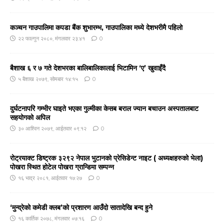
कञ्‍चन गाउपालिमा कपडा बैंक शुभारम्भ, गाउपालिका मध्ये देशभरीमै पहिलो
२२ फाल्गुन २०८०, मंगलवार २३:४१
0
बैशाख ६ र ७ गते देशभरका बालिबालिकालाई भिटामिन ‘ए’ खुवाइँदै
५ बैशाख २०७९, सोमबार १४:१५
0
दुर्घटनापरि गम्भीर घाइते भएका गुल्मीका केसब बराल ज्यान बचाउन अस्पतालबाट
सहयोगको अपिल
३० आश्विन २०७९, आईतवार ०९:१२
0
रोट्रयाक्ट डिष्ट्रक ३२९२ नेपाल भुटानको प्रेसिडेन्ट नाइट ( अध्यक्षहरुको भेला)
पोखरा स्थित होटेल पोखरा ग्रान्डिमा सम्पन्न
१६ भाद्र २०८१, आईतवार १७:२७
0
‘मुन्द्रेको कमेडी क्लब’को प्रशारण आउँदो सातादेखि बन्द हुने
१६ कार्तिक २०७८, मंगलवार ०७:१६
0