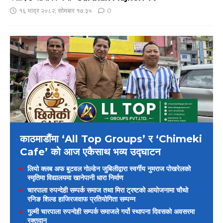
१६ भाद्र २०८२, सोमबार १७:३५
0
काठमाडौंमा ‘All Top Groups’ र ‘Chimeki
Cafe’ को आज एकैसाथ भव्य उद्घाटन
लियो क्लब अफ बुटवल गोल्डेन जुबिलीद्वारा स्वर्गीय नुमराज पोखरेलको
स्मृतिमा विद्यालयमा खानेपानी धारा निर्माण
चारपाला रुपन्देही सम्पर्क समाज तथा मिरा ट्रष्टको आयोजनामा चौथो
रनिङ शिल्ड हाजिरजवाफ प्रतियोगिता सम्पन्न
गुल्मी चारपाला रुपन्देही सम्पर्क समाजले गर्यो स्थापना दिवसको अवसरमा
रक्तदान