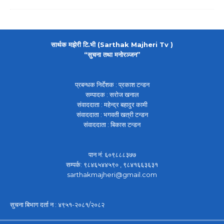
सार्थक मझेरी टि.भी (Sarthak Majheri Tv )
“सुचना तथा मनोरञ्जन”
प्रबन्धक निर्देशक : प्रकाश टन्डन
सम्पादक : सरोज खनाल
संवाददाता : महेन्द्र बहादुर कामी
संवाददाता : भगवती खत्री टन्डन
संवाददाता : बिकास टन्डन
पान नं: ६०९८८८३७७
सम्पर्क: ९८४६५४४५९० , ९८४१६६३६३१
sarthakmajheri@gmail.com
सुचना बिभाग दर्ता न : ४९५१-२०८१/२०८२