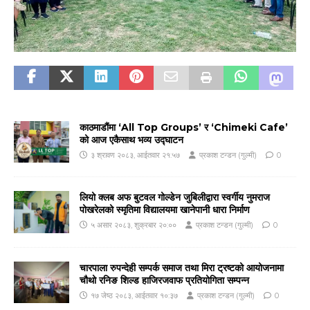
काठमाडौंमा ‘All Top Groups’ र ‘Chimeki Cafe’
को आज एकैसाथ भव्य उद्घाटन
३ श्रावण २०८३, आईतवार २१:५७
प्रकाश टन्डन (गुल्मी)
0
लियो क्लब अफ बुटवल गोल्डेन जुबिलीद्वारा स्वर्गीय नुमराज
पोखरेलको स्मृतिमा विद्यालयमा खानेपानी धारा निर्माण
५ असार २०८३, शुक्रबार २०:००
प्रकाश टन्डन (गुल्मी)
0
चारपाला रुपन्देही सम्पर्क समाज तथा मिरा ट्रष्टको आयोजनामा
चौथो रनिङ शिल्ड हाजिरजवाफ प्रतियोगिता सम्पन्न
१७ जेष्ठ २०८३, आईतवार १०:३७
प्रकाश टन्डन (गुल्मी)
0