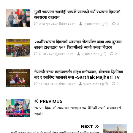
गुल्मी चारपाला रुपन्देही सम्पर्क समाजले गर्यो स्थापना दिवसको
अवसरमा रक्तदान
७ फाल्गुन २०८२, बिहीबार ०९:४१
प्रकाश टन्डन (गुल्मी)
0
२४औँ स्थापना दिवसको अवसरमा रोटार्याक्ट क्लब अफ बुटवल
डाउन टाउनद्वारा १०१ विद्यार्थीलाई न्यानो कपडा वितरण
३ माघ २०८२, शुक्रबार ११:२७
प्रकाश टन्डन (गुल्मी)
0
नेपालकै स्टार कलाकारसँग लाइभ मनोरञ्जन, बोनसमा प्रिमियम
बार र स्वादिष्ट खानाको मजा -Sarthak Majheri Tv
१६ भाद्र २०८२, सोमबार १७:३५
प्रकाश टन्डन (गुल्मी)
0
PREVIOUS
स्थापना दिवसको अवसरमा रक्तदान तथा दैनिकी उपभोग्य सामाग्री
सहयोग
NEXT
गुल्मी दरबार वडा नं. ६ ले गरायाे जेष्ठ नागरिकहरूलाई धार्मिक भ्रमण