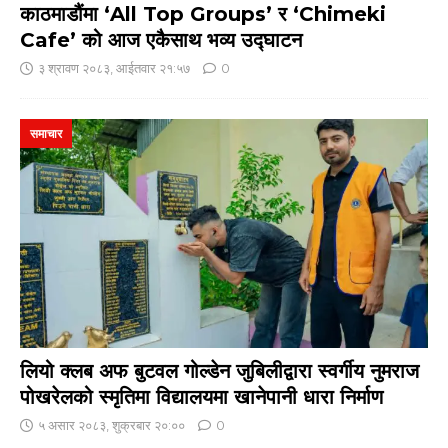
काठमाडौंमा ‘All Top Groups’ र ‘Chimeki
Cafe’ को आज एकैसाथ भव्य उद्घाटन
३ श्रावण २०८३, आईतवार २१:५७
0
समाचार
लियो क्लब अफ बुटवल गोल्डेन जुबिलीद्वारा स्वर्गीय नुमराज
पोखरेलको स्मृतिमा विद्यालयमा खानेपानी धारा निर्माण
५ असार २०८३, शुक्रबार २०:००
0