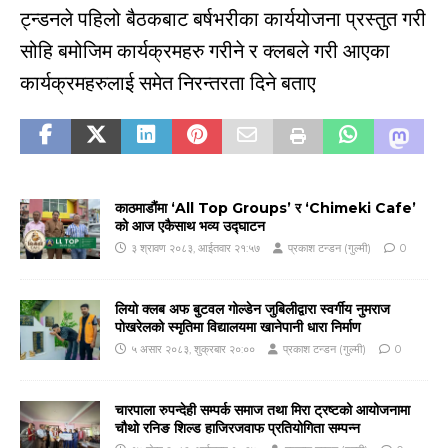
ट्न्डनले पहिलो बैठकबाट बर्षभरीका कार्ययोजना प्रस्तुत गरी
सोहि बमोजिम कार्यक्रमहरु गरीने र क्लबले गरी आएका
कार्यक्रमहरुलाई समेत निरन्तरता दिने बताए
काठमाडौंमा ‘All Top Groups’ र ‘Chimeki Cafe’
को आज एकैसाथ भव्य उद्घाटन
३ श्रावण २०८३, आईतवार २१:५७
प्रकाश टन्डन (गुल्मी)
0
लियो क्लब अफ बुटवल गोल्डेन जुबिलीद्वारा स्वर्गीय नुमराज
पोखरेलको स्मृतिमा विद्यालयमा खानेपानी धारा निर्माण
५ असार २०८३, शुक्रबार २०:००
प्रकाश टन्डन (गुल्मी)
0
चारपाला रुपन्देही सम्पर्क समाज तथा मिरा ट्रष्टको आयोजनामा
चौथो रनिङ शिल्ड हाजिरजवाफ प्रतियोगिता सम्पन्न