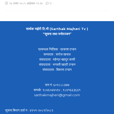
२४ असार २०८१, आईतवार १२:२७
0
सार्थक मझेरी टि.भी (Sarthak Majheri Tv )
“सुचना तथा मनोरञ्जन”
प्रबन्धक निर्देशक : प्रकाश टन्डन
सम्पादक : सरोज खनाल
संवाददाता : महेन्द्र बहादुर कामी
संवाददाता : भगवती खत्री टन्डन
संवाददाता : बिकास टन्डन
पान नं: ६०९८८८३७७
सम्पर्क: ९८४६५४४५९० , ९८४१६६३६३१
sarthakmajheri@gmail.com
सुचना बिभाग दर्ता न : ४९५१-२०८१/२०८२