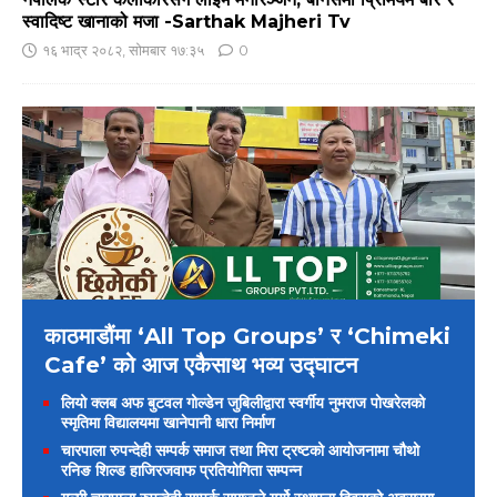
स्वादिष्ट खानाको मजा -Sarthak Majheri Tv
१६ भाद्र २०८२, सोमबार १७:३५
0
काठमाडौंमा ‘All Top Groups’ र ‘Chimeki
Cafe’ को आज एकैसाथ भव्य उद्घाटन
लियो क्लब अफ बुटवल गोल्डेन जुबिलीद्वारा स्वर्गीय नुमराज पोखरेलको
स्मृतिमा विद्यालयमा खानेपानी धारा निर्माण
चारपाला रुपन्देही सम्पर्क समाज तथा मिरा ट्रष्टको आयोजनामा चौथो
रनिङ शिल्ड हाजिरजवाफ प्रतियोगिता सम्पन्न