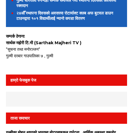
गुल्मी चारपाला रुपन्देही सम्पर्क समाजले गर्यो स्थापना दिवसको अवसरमा
रक्तदान
२४औँ स्थापना दिवसको अवसरमा रोटार्याक्ट क्लब अफ बुटवल डाउन
टाउनद्वारा १०१ विद्यार्थीलाई न्यानो कपडा वितरण
सम्पर्क ठेगाना
:
सार्थक मझेरी टि.भी (Sarthak Majheri TV )
"सुचना तथा मनोरञ्जन"
गुल्मी दरबार गाउपालिका ७ , गुल्मी
हाम्रो फेसबुक पेज
ताजा समाचार
गुल्मीका मोहन थापाको भारतमा मोटरसाइकल दुर्घटना , आर्थिक अबस्था कम्जोर,