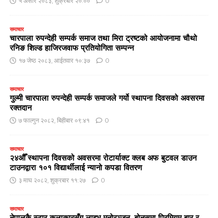
५ असार २०८३, शुक्रबार २०:००
0
समाचार
चारपाला रुपन्देही सम्पर्क समाज तथा मिरा ट्रष्टको आयोजनामा चौथो
रनिङ शिल्ड हाजिरजवाफ प्रतियोगिता सम्पन्न
१७ जेष्ठ २०८३, आईतवार १०:३७
0
समाचार
गुल्मी चारपाला रुपन्देही सम्पर्क समाजले गर्यो स्थापना दिवसको अवसरमा
रक्तदान
७ फाल्गुन २०८२, बिहीबार ०९:४१
0
समाचार
२४औँ स्थापना दिवसको अवसरमा रोटार्याक्ट क्लब अफ बुटवल डाउन
टाउनद्वारा १०१ विद्यार्थीलाई न्यानो कपडा वितरण
३ माघ २०८२, शुक्रबार ११:२७
0
समाचार
नेपालकै स्टार कलाकारसँग लाइभ मनोरञ्जन, बोनसमा प्रिमियम बार र