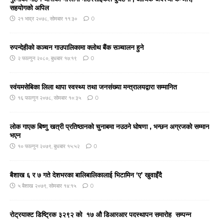
सहयोगको अपिल
२१ भाद्र २०७८, सोमबार ११:३०
0
रुपन्देहीको कञ्‍चन गाउपालिकामा क्लोथ बैंक सञ्‍चालन हुने
२ फाल्गुन २०८०, बुधबार १७:१९
0
स्वंयमसेबिका लिला थापा स्वस्थ्य तथा जनसंख्या मन्त्रालयद्वारा सम्मानित
१६ फाल्गुन २०७८, सोमबार १०:३५
0
लोक गाएक बिष्णु खत्री प्रतिष्ठानको चुनाबमा नउठने घोषणा , भन्छन अग्रजको सम्मान
भएन
१० फाल्गुन २०७९, बुधबार १५:५२
0
बैशाख ६ र ७ गते देशभरका बालिबालिकालाई भिटामिन ‘ए’ खुवाइँदै
५ बैशाख २०७९, सोमबार १४:१५
0
रोट्रयाक्ट डिष्ट्रिक ३२९२ को १७ औ डिआरआर पदस्थापन समारोह सम्पन्न